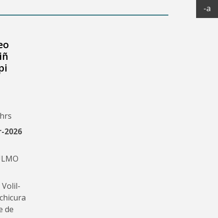
Ac
-a
eo
iñ
pi
 hrs
-2026
ULMO
Volil-
chicura
e de