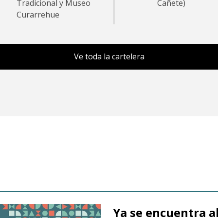
Tradicional y Museo
Cañete)
Curarrehue
Ve toda la cartelera
Ya se encuentra a