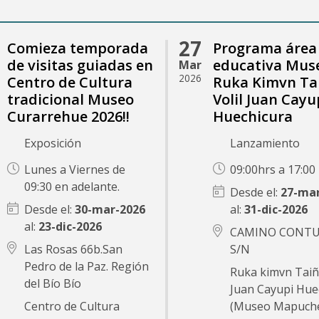
27
Comieza temporada
Programa área
de visitas guiadas en
educativa Mus
Mar
2026
Centro de Cultura
Ruka Kimvn Ta
tradicional Museo
Volil Juan Cayu
Curarrehue 2026!!
Huechicura
Exposición
Lanzamiento
Lunes a Viernes de
09:00hrs a 17:00
09:30 en adelante.
27-mar
30-mar-2026
31-dic-2026
23-dic-2026
CAMINO CONT
Las Rosas 66b.San
S/N
Pedro de la Paz. Región
Ruka kimvn Taiñ 
del Bío Bío
Juan Cayupi Hue
Centro de Cultura
(Museo Mapuch