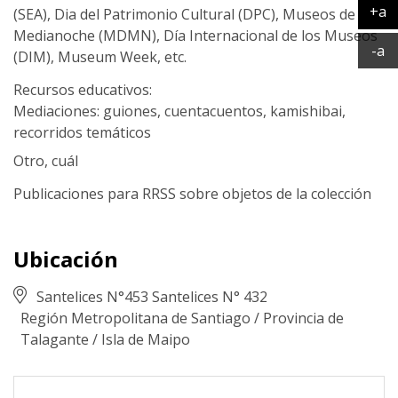
+a
(SEA), Dia del Patrimonio Cultural (DPC), Museos de
Ag
Medianoche (MDMN), Día Internacional de los Museos
Ac
-a
(DIM), Museum Week, etc.
Recursos educativos:
Mediaciones: guiones, cuentacuentos, kamishibai,
recorridos temáticos
Otro, cuál
Publicaciones para RRSS sobre objetos de la colección
Ubicación
Santelices N°453 Santelices N° 432
Región Metropolitana de Santiago
/
Provincia de
Talagante
/
Isla de Maipo