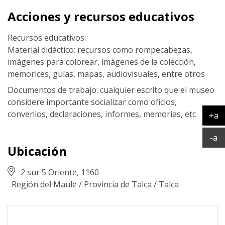
Acciones y recursos educativos
Recursos educativos:
Material didáctico: recursos como rompecabezas,
imágenes para colorear, imágenes de la colección,
memorices, guías, mapas, audiovisuales, entre otros
Documentos de trabajo: cualquier escrito que el museo
considere importante socializar como oficios,
convenios, declaraciones, informes, memorias, etc
+a
Ag
Ac
-a
Ubicación
2 sur 5 Oriente, 1160
Región del Maule
/
Provincia de Talca
/
Talca