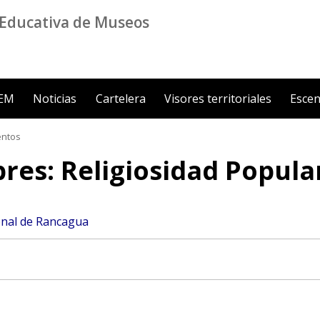
Educativa de Museos
ZEM
Noticias
Cartelera
Visores territoriales
Escen
ntos
ibres: Religiosidad Popul
nal de Rancagua