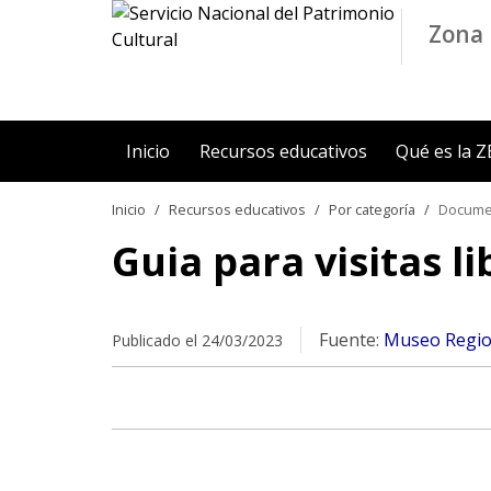
Contenido principal
Zona 
Inicio
Recursos educativos
Qué es la 
Inicio
Recursos educativos
Por categoría
Docume
Guia para visitas l
Fuente:
Museo Regio
Publicado el 24/03/2023