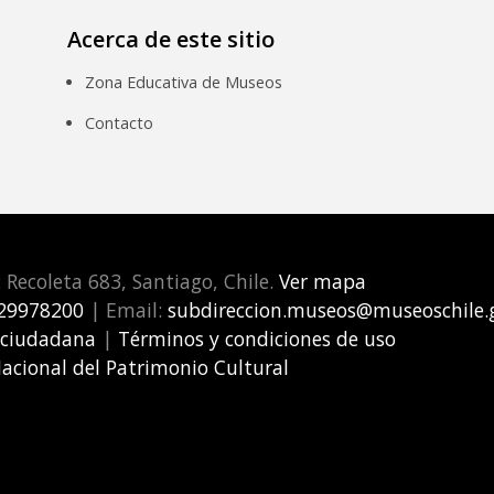
Acerca de este sitio
Zona Educativa de Museos
Contacto
: Recoleta 683, Santiago, Chile.
Ver mapa
29978200
| Email:
subdireccion.museos@museoschile.g
 ciudadana
|
Términos y condiciones de uso
Nacional del Patrimonio Cultural