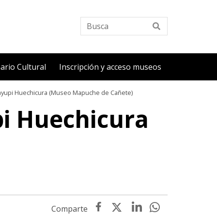
Busca
ario Cultural
Inscripción y acceso museos
 Cayupi Huechicura (Museo Mapuche de Cañete)
pi Huechicura