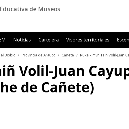
Educativa de Museos
ZEM
Noticias
Cartelera
Visores territoriales
Escen
el Biobío
Provincia de Arauco
Cañete
Ruka kimvn Taiñ Volil-Juan
iñ Volil-Juan Cayu
he de Cañete)