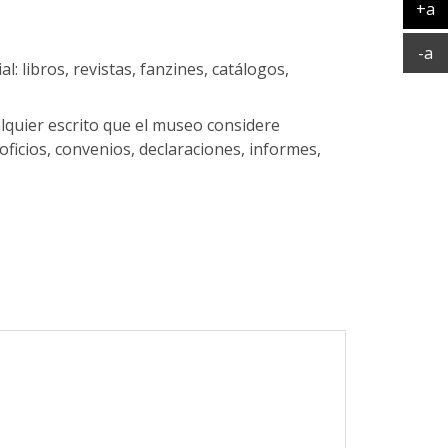
+a
Ag
Ac
-a
al: libros, revistas, fanzines, catálogos,
lquier escrito que el museo considere
oficios, convenios, declaraciones, informes,