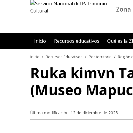
Contenido principal
Zona 
Inicio
Recursos educativos
Qué es la 
Inicio
Recursos Educativos
Por territorio
Región d
Ruka kimvn Ta
(Museo Mapuc
Última modificación: 12 de diciembre de 2025