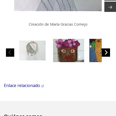
Ag
Ac
-a
Creación de María Gracias Cornejo
Enlace relacionado