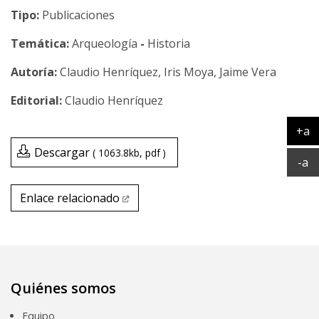
Tipo:
Publicaciones
Temática:
Arqueología
-
Historia
Claudio Henríquez, Iris Moya, Jaime Vera
Claudio Henríquez
+a
Ag
Descargar
1063.8kb
pdf
Ac
-a
Enlace relacionado
Enlace relacionado
Quiénes somos
Equipo