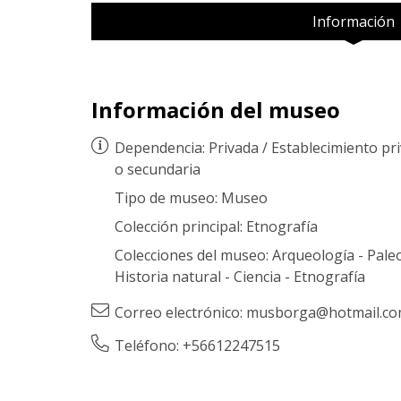
Información
Información del museo
Dependencia:
Privada
/
Establecimiento pr
o secundaria
Tipo de museo:
Museo
Colección principal:
Etnografía
Colecciones del museo:
Arqueología
-
Pale
Historia natural
-
Ciencia
-
Etnografía
Correo electrónico:
musborga@hotmail.c
Teléfono: +56612247515