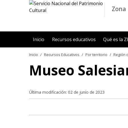
Contenido principal
Zona 
Inicio
Recursos educativos
Qué es la 
Inicio
Recursos Educativos
Por territorio
Región d
Museo Salesia
Última modificación: 02 de junio de 2023