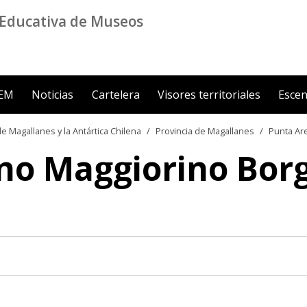
Educativa de Museos
ZEM
Noticias
Cartelera
Visores territoriales
Escen
e Magallanes y la Antártica Chilena
Provincia de Magallanes
Punta Ar
no Maggiorino Borg