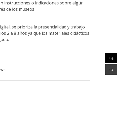
n instrucciones o indicaciones sobre algún
erés de los museos
gital, se prioriza la presencialidad y trabajo
os 2 a 8 años ya que los materiales didácticos
gado.
+a
Ag
Ac
-a
nas