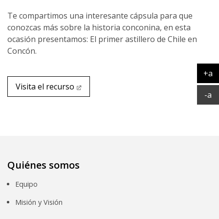
Te compartimos una interesante cápsula para que
conozcas más sobre la historia conconina, en esta
ocasión presentamos: El primer astillero de Chile en
Concón.
+a
Ag
Visita el recurso
Ac
-a
Quiénes somos
Equipo
Misión y Visión