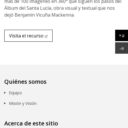
más de 100 imágenes en 360° que siguen los pasos del
Álbum del Santa Lucía, obra visual y textual que nos
dejó Benjamín Vicuña Mackenna.
+a
Visita el recurso
Ag
Ac
-a
Quiénes somos
Equipo
Misión y Visión
Acerca de este sitio