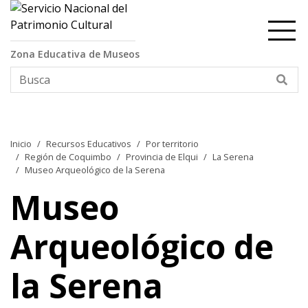
Contenido principal
Zona Educativa de Museos
Bus
Inicio
Recursos Educativos
Por territorio
Región de Coquimbo
Provincia de Elqui
La Serena
Museo Arqueológico de la Serena
Museo
Arqueológico de
la Serena