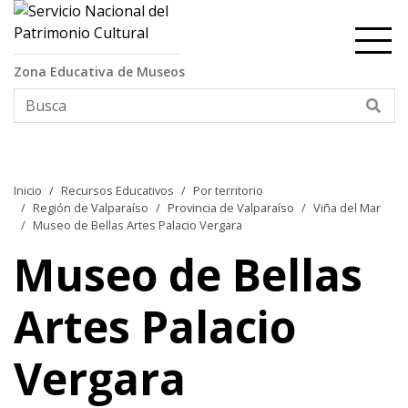
Contenido principal
Zona Educativa de Museos
Bus
Inicio
Recursos Educativos
Por territorio
Región de Valparaíso
Provincia de Valparaíso
Viña del Mar
Museo de Bellas Artes Palacio Vergara
Museo de Bellas
Artes Palacio
Vergara