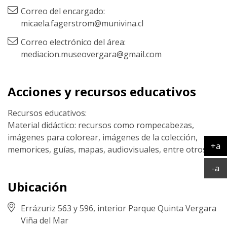
Correo del encargado:
micaela.fagerstrom@munivina.cl
Correo electrónico del área:
mediacion.museovergara@gmail.com
Acciones y recursos educativos
Recursos educativos:
Material didáctico: recursos como rompecabezas,
imágenes para colorear, imágenes de la colección,
+a
memorices, guías, mapas, audiovisuales, entre otros
Ag
Ac
-a
Ubicación
Errázuriz 563 y 596, interior Parque Quinta Vergara
Viña del Mar