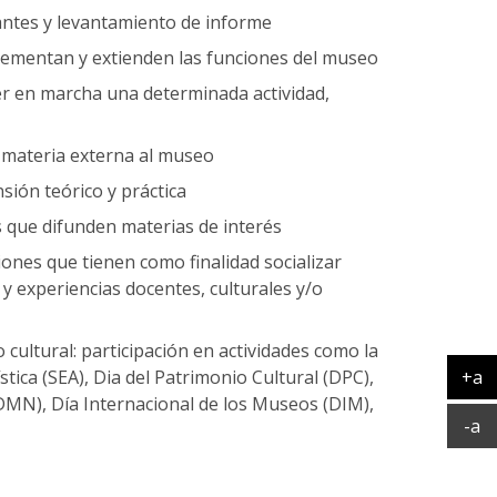
tantes y levantamiento de informe
crementan y extienden las funciones del museo
er en marcha una determinada actividad,
 materia externa al museo
sión teórico y práctica
s que difunden materias de interés
ones que tienen como finalidad socializar
 y experiencias docentes, culturales y/o
o cultural: participación en actividades como la
+a
tica (SEA), Dia del Patrimonio Cultural (DPC),
Ag
N), Día Internacional de los Museos (DIM),
Ac
-a