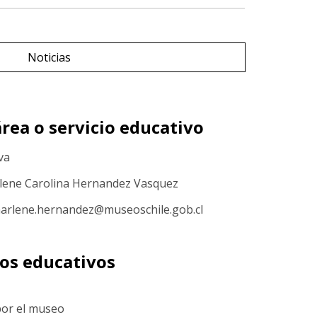
Noticias
rea o servicio educativo
va
rlene Carolina Hernandez Vasquez
marlene.hernandez@museoschile.gob.cl
sos educativos
 por el museo