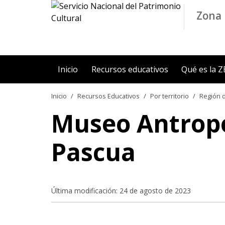
Contenido principal
Zona 
Inicio
Recursos educativos
Qué es la 
Inicio
Recursos Educativos
Por territorio
Región d
Museo Antropol
Pascua
Última modificación: 24 de agosto de 2023