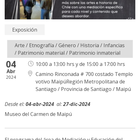
Exposición
Arte
/
Etnografía
/
Género
/
Historia
/
Infancias
/
Patrimonio material
/
Patrimonio inmaterial
04
10:00 a 13:00 hrs y de 15:00 a 17:00 hrs
Abr
Camino Rinconada # 700 costado Templo
2024
votivo MaipúRegión Metropolitana de
Santiago / Provincia de Santiago / Maipú
04-abr-2024
27-dic-2024
Museo del Carmen de Maipú
El programa del área de Mediación y Educación del