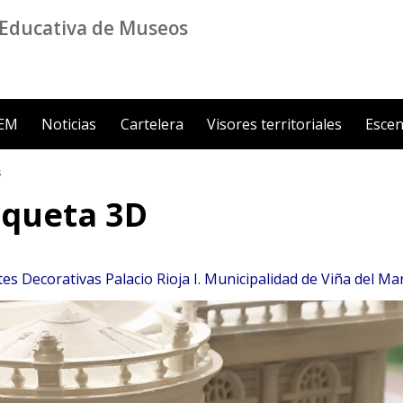
Educativa de Museos
ZEM
Noticias
Cartelera
Visores territoriales
Escen
s
maqueta 3D
s Decorativas Palacio Rioja I. Municipalidad de Viña del Ma