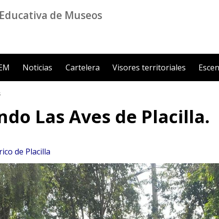
Educativa de Museos
ZEM
Noticias
Cartelera
Visores territoriales
Escen
s
do Las Aves de Placilla.
co de Placilla