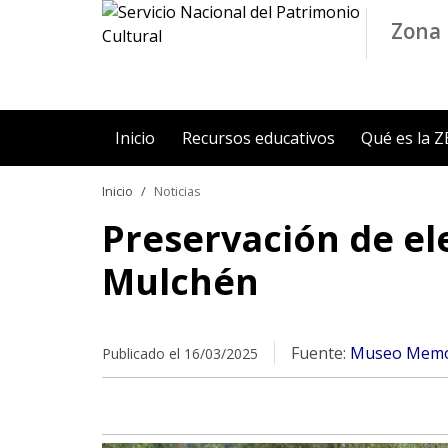
Contenido principal
Zona 
Inicio
Recursos educativos
Qué es la 
Inicio
Noticias
Preservación de el
Mulchén
Fuente:
Museo Memor
Publicado el 16/03/2025