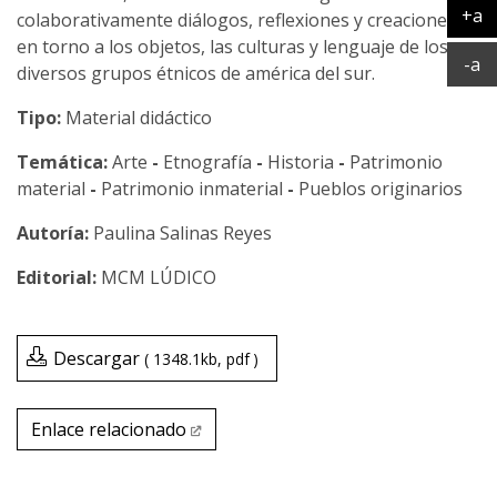
+a
colaborativamente diálogos, reflexiones y creaciones
Ag
en torno a los objetos, las culturas y lenguaje de los
Ac
-a
diversos grupos étnicos de américa del sur.
Tipo:
Material didáctico
Temática:
Arte
-
Etnografía
-
Historia
-
Patrimonio
material
-
Patrimonio inmaterial
-
Pueblos originarios
Paulina Salinas Reyes
MCM LÚDICO
Descargar
1348.1kb
pdf
Enlace relacionado
Enlace relacionado