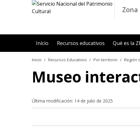
Contenido principal
Zona 
Inicio
Recursos educativos
Qué es la 
Inicio
Recursos Educativos
Por territorio
Región d
Museo interac
Última modificación: 14 de julio de 2025