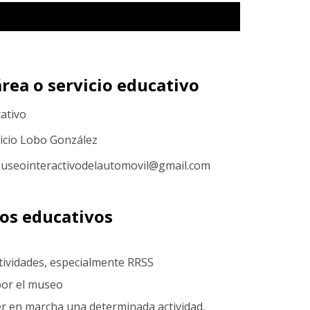
rea o servicio educativo
cativo
ricio Lobo González
museointeractivodelautomovil@gmail.com
sos educativos
ctividades, especialmente RRSS
 por el museo
er en marcha una determinada actividad,