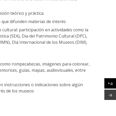
sión teórico y práctica
s que difunden materias de interés
o cultural: participación en actividades como la
tica (SEA), Dia del Patrimonio Cultural (DPC),
N), Día Internacional de los Museos (DIM),
os como rompecabezas, imágenes para colorear,
emorices, guías, mapas, audiovisuales, entre
+a
n instrucciones o indicaciones sobre algún
Ag
erés de los museos
Ac
-a