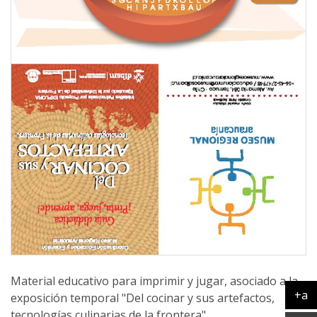
Material educativo para imprimir y jugar, asociado a la
+a
exposición temporal "Del cocinar y sus artefactos,
Ag
tecnologías culinarias de la frontera".