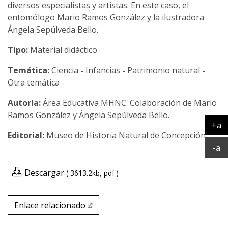
diversos especialistas y artistas. En este caso, el
entomólogo Mario Ramos González y la ilustradora
Ángela Sepúlveda Bello.
Tipo:
Material didáctico
Temática:
Ciencia
-
Infancias
-
Patrimonio natural
-
Otra temática
Área Educativa MHNC. Colaboración de Mario
Ramos González y Ángela Sepúlveda Bello.
+a
Museo de Historia Natural de Concepción
Ag
Ac
-a
Descargar
3613.2kb
pdf
Enlace relacionado
Enlace relacionado