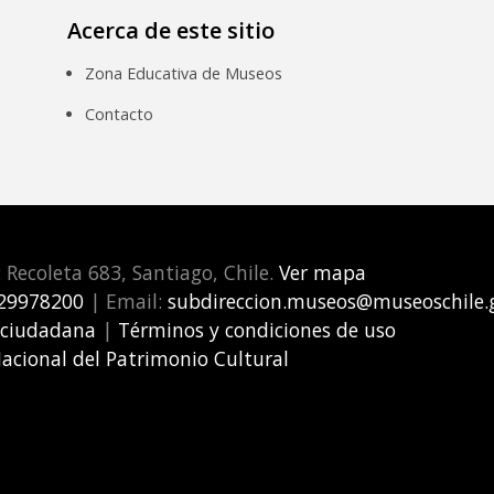
Acerca de este sitio
Zona Educativa de Museos
Contacto
: Recoleta 683, Santiago, Chile.
Ver mapa
29978200
| Email:
subdireccion.museos@museoschile.g
 ciudadana
|
Términos y condiciones de uso
Nacional del Patrimonio Cultural