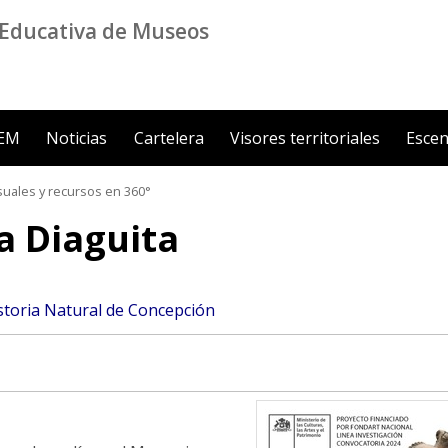
Educativa de Museos
ZEM
Noticias
Cartelera
Visores territoriales
Escen
suales y recursos en 360°
 Diaguita
toria Natural de Concepción