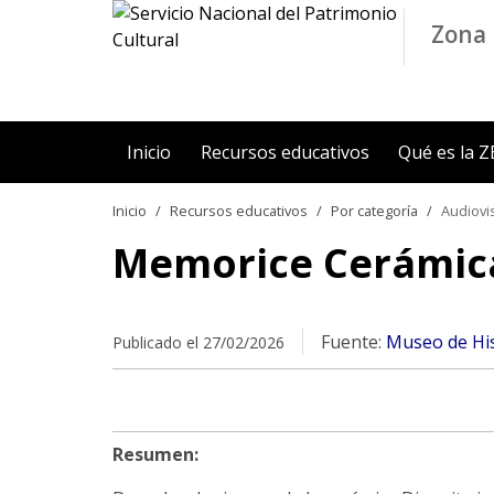
Contenido principal
Zona 
Inicio
Recursos educativos
Qué es la 
Inicio
Recursos educativos
Por categoría
Audiovi
Memorice Cerámica
Fuente:
Museo de His
Publicado el 27/02/2026