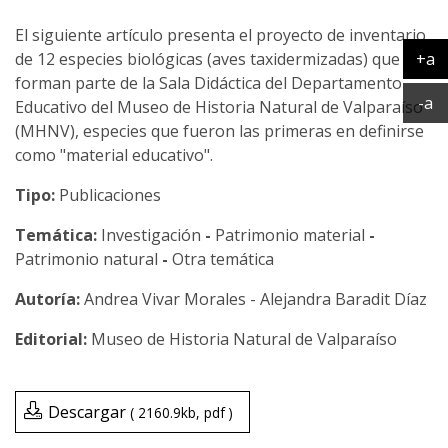
El siguiente artículo presenta el proyecto de inventario
+a
de 12 especies biológicas (aves taxidermizadas) que
Ag
forman parte de la Sala Didáctica del Departamento
Ac
-a
Educativo del Museo de Historia Natural de Valparaíso
(MHNV), especies que fueron las primeras en definirse
como "material educativo".
Tipo:
Publicaciones
Temática:
Investigación
-
Patrimonio material
-
Patrimonio natural
-
Otra temática
Andrea Vivar Morales - Alejandra Baradit Díaz
Museo de Historia Natural de Valparaíso
Descargar
2160.9kb
pdf