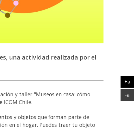
es, una actividad realizada por el
+a
Ag
sación y taller "Museos en casa: cómo
Ac
-a
e ICOM Chile.
entos y objetos que forman parte de
ón en el hogar. Puedes traer tu objeto