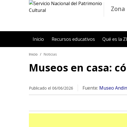
Contenido principal
Zona 
Inicio
Recursos educativos
Qué es la 
Inicio
Noticias
Museos en casa: có
Fuente:
Museo Andi
Publicado el 06/06/2026