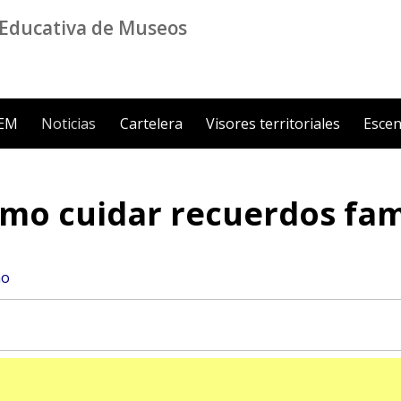
Educativa de Museos
ZEM
Noticias
Cartelera
Visores territoriales
Escen
mo cuidar recuerdos fam
no