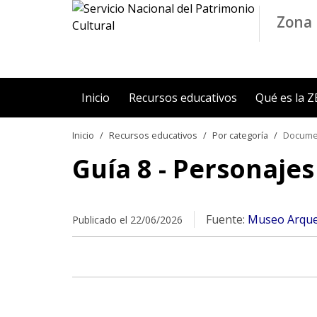
Contenido principal
Zona 
Inicio
Recursos educativos
Qué es la 
Inicio
Recursos educativos
Por categoría
Docume
Guía 8 - Personaje
Fuente:
Museo Arqueo
Publicado el 22/06/2026