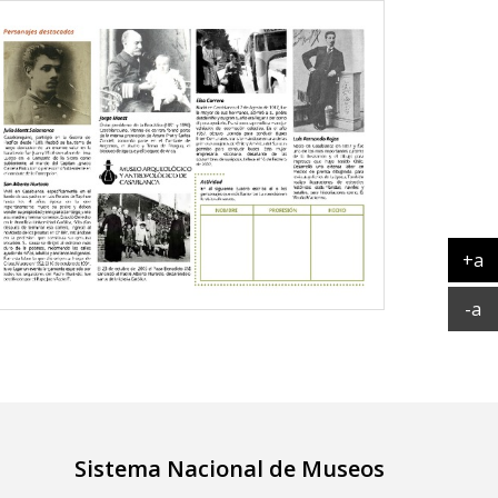
+a
Ag
Ac
-a
Sistema Nacional de Museos