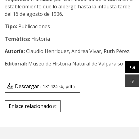
establecimiento que lo albergó hasta la infausta tarde
del 16 de agosto de 1906.
Tipo:
Publicaciones
Temática:
Historia
Claudio Henriquez, Andrea Vivar, Ruth Pérez.
Museo de Historia Natural de Valparaíso
+a
Ag
Ac
-a
Descargar
13142.5kb
pdf
Enlace relacionado
Enlace relacionado