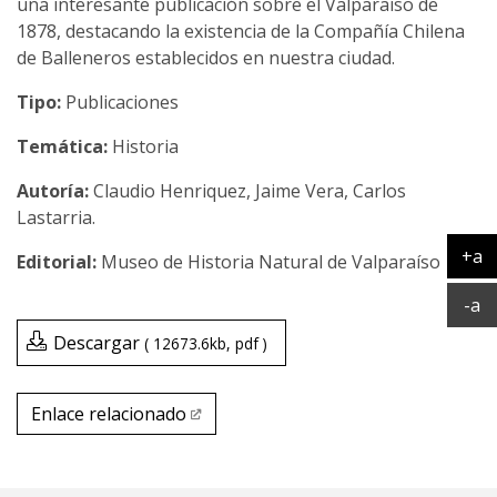
una interesante publicación sobre el Valparaíso de
1878, destacando la existencia de la Compañía Chilena
de Balleneros establecidos en nuestra ciudad.
Tipo:
Publicaciones
Temática:
Historia
Claudio Henriquez, Jaime Vera, Carlos
Lastarria.
+a
Museo de Historia Natural de Valparaíso
Ag
Ac
-a
Descargar
12673.6kb
pdf
Enlace relacionado
Enlace relacionado