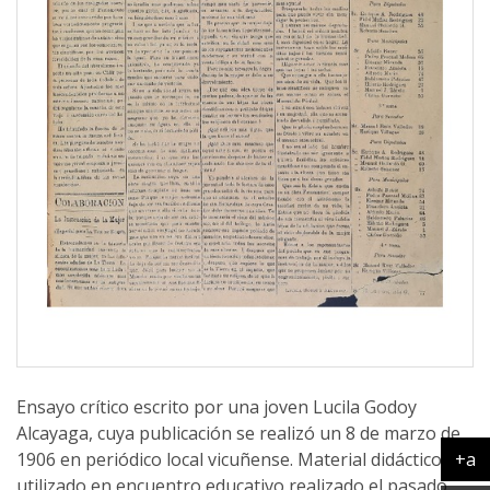
Ensayo crítico escrito por una joven Lucila Godoy
Alcayaga, cuya publicación se realizó un 8 de marzo de
1906 en periódico local vicuñense. Material didáctico
+a
Ag
utilizado en encuentro educativo realizado el pasado