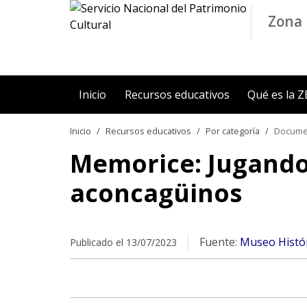
Contenido principal
Zona 
Inicio
Recursos educativos
Qué es la 
Inicio
Recursos educativos
Por categoría
Docume
Memorice: Jugando
aconcagüinos
Fuente:
Museo Histór
Publicado el 13/07/2023