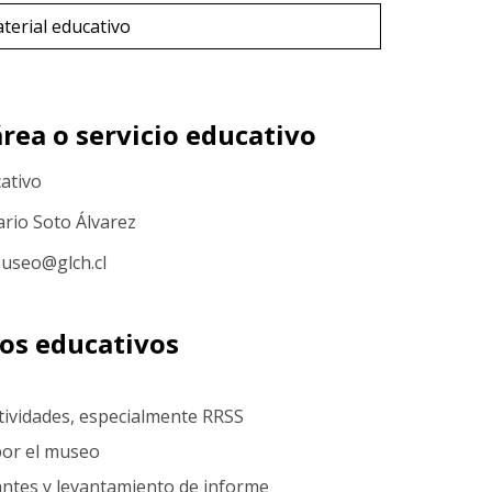
terial educativo
rea o servicio educativo
cativo
ario Soto Álvarez
museo@glch.cl
sos educativos
ctividades, especialmente RRSS
 por el museo
tantes y levantamiento de informe