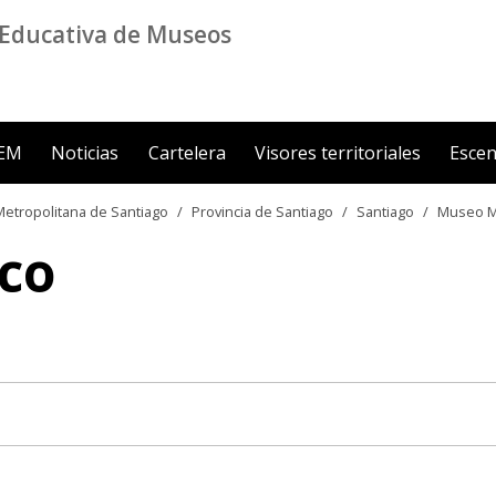
Educativa de Museos
ZEM
Noticias
Cartelera
Visores territoriales
Escen
etropolitana de Santiago
Provincia de Santiago
Santiago
Museo M
co