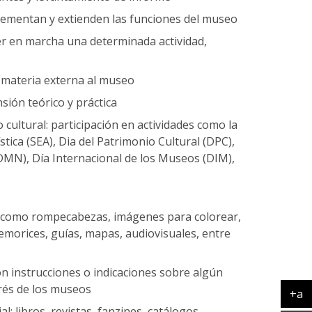
crementan y extienden las funciones del museo
er en marcha una determinada actividad,
 materia externa al museo
sión teórico y práctica
o cultural: participación en actividades como la
tica (SEA), Dia del Patrimonio Cultural (DPC),
N), Día Internacional de los Museos (DIM),
os como rompecabezas, imágenes para colorear,
emorices, guías, mapas, audiovisuales, entre
n instrucciones o indicaciones sobre algún
erés de los museos
+a
Ag
al: libros, revistas, fanzines, catálogos,