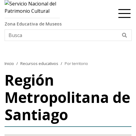
Contenido principal
Zona Educativa de Museos
Bus
Inicio
Recursos educativos
Por territorio
Región
Metropolitana de
Santiago