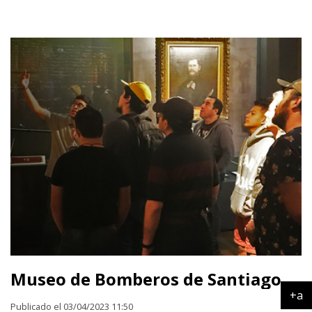
Museo de Bomberos de Santiago
+a
Publicado el 03/04/2023 11:50
Ag