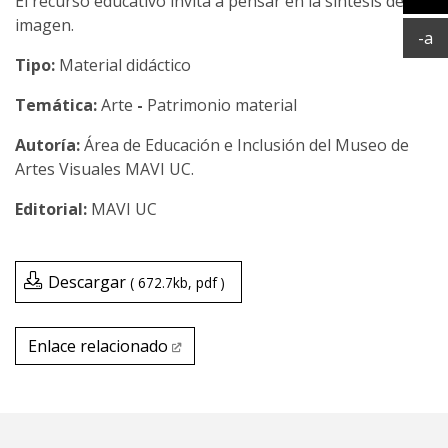
El recurso educativo invita a pensar en la síntesis de la
Ag
imagen.
Ac
-a
Tipo:
Material didáctico
Temática:
Arte
-
Patrimonio material
Área de Educación e Inclusión del Museo de
Artes Visuales MAVI UC.
MAVI UC
Descargar
672.7kb
pdf
Enlace relacionado
Enlace relacionado