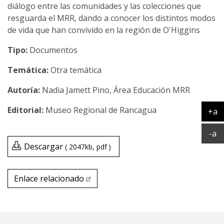
diálogo entre las comunidades y las colecciones que
resguarda el MRR, dando a conocer los distintos modos
de vida que han convivido en la región de O'Higgins
Tipo:
Documentos
Temática:
Otra temática
Nadia Jamett Pino, Área Educación MRR
Museo Regional de Rancagua
+a
Ag
Ac
-a
Descargar
2047kb
pdf
Enlace relacionado
Enlace relacionado