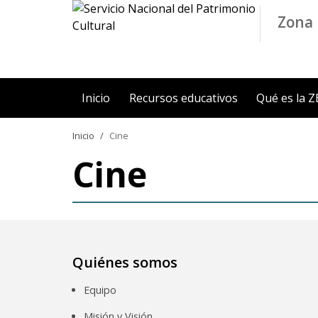
Contenido principal
Zona 
Inicio
Recursos educativos
Qué es la 
Inicio
Cine
Cine
Quiénes somos
Equipo
Misión y Visión