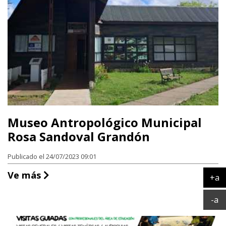
Museo Antropológico Municipal
Rosa Sandoval Grandón
Publicado el 24/07/2023 09:01
Museo Antropológico Municipal Rosa S
Ve más
+a
Ag
Ac
-a