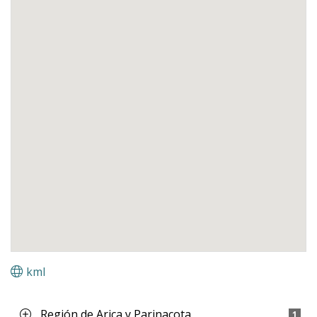
kml
Región de Arica y Parinacota
1